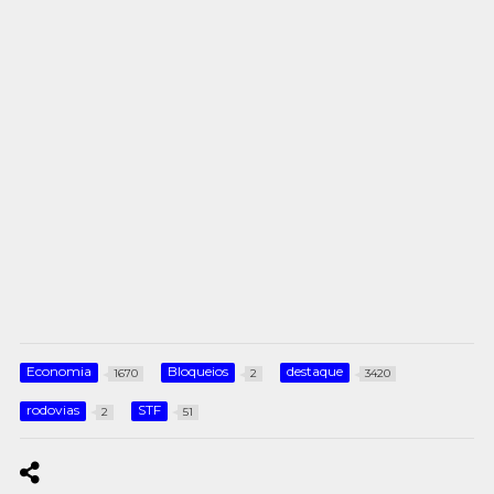
Economia
Bloqueios
destaque
1670
2
3420
rodovias
STF
2
51