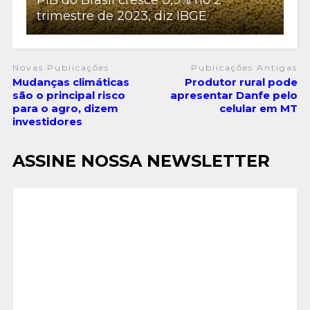
trimestre de 2023, diz IBGE
Novas Publicações
Publicações Antigas
Mudanças climáticas
Produtor rural pode
são o principal risco
apresentar Danfe pelo
para o agro, dizem
celular em MT
investidores
ASSINE NOSSA NEWSLETTER