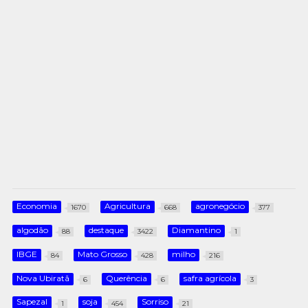
Economia
Agricultura
agronegócio
1670
668
377
algodão
destaque
Diamantino
88
3422
1
IBGE
Mato Grosso
milho
84
428
216
Nova Ubiratã
Querência
safra agrícola
6
6
3
Sapezal
soja
Sorriso
1
454
21