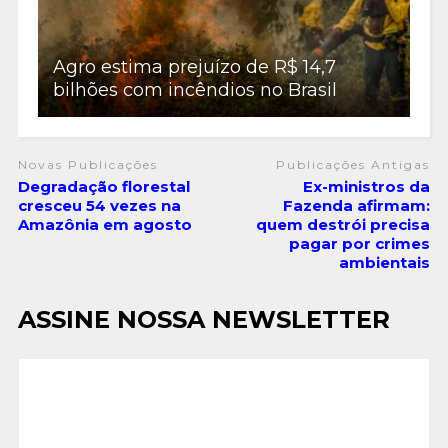
Agro estima prejuízo de R$ 14,7
bilhões com incêndios no Brasil
Novas Publicações
Publicações Antigas
Degradação florestal
Ex-ministros da
cresceu 54 vezes na
Fazenda afirmam:
Amazônia em agosto
quem destrói precisa
pagar por crimes
ambientais
ASSINE NOSSA NEWSLETTER