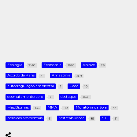
Ecologia
Economia
Abiove
2140
1670
26
Acordo de Paris
Amazônia
31
469
autorregulação ambiental
Cade
1
10
desmatamento zero
destaque
16
3426
MapBiomas
MMA
Moratória da Soja
136
119
44
políticas ambientais
rastreabilidade
STF
6
85
51