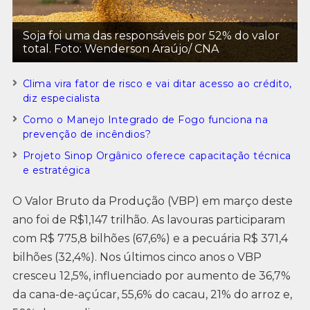
Soja foi uma das responsáveis por 52% do valor
total. Foto: Wenderson Araújo/ CNA
Clima vira fator de risco e vai ditar acesso ao crédito,
diz especialista
Como o Manejo Integrado de Fogo funciona na
prevenção de incêndios?
Projeto Sinop Orgânico oferece capacitação técnica
e estratégica
O Valor Bruto da Produção (VBP) em março deste
ano foi de R$1,147 trilhão. As lavouras participaram
com R$ 775,8 bilhões (67,6%) e a pecuária R$ 371,4
bilhões (32,4%). Nos últimos cinco anos o VBP
cresceu 12,5%, influenciado por aumento de 36,7%
da cana-de-açúcar, 55,6% do cacau, 21% do arroz e,