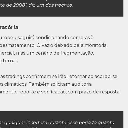
e de 2008”, diz um dos trechos.
ratória
europeu seguirá condicionando compras à
desmatamento. O vazio deixado pela moratória,
mercial, mas um cenário de fragmentação,
xternas.
 as tradings confirmem se irão retornar ao acordo, se
 climáticos. Também solicitam auditoria
mento, reporte e verificação, com prazo de resposta
er qualquer incerteza durante esse período quanto