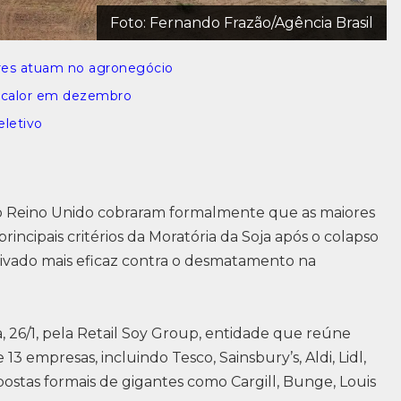
Foto: Fernando Frazão/Agência Brasil
eres atuam no agronegócio
e calor em dezembro
eletivo
do Reino Unido cobraram formalmente que as maiores
incipais critérios da Moratória da Soja após o colapso
ivado mais eficaz contra o desmatamento na
, 26/1, pela Retail Soy Group, entidade que reúne
3 empresas, incluindo Tesco, Sainsbury’s, Aldi, Lidl,
ostas formais de gigantes como Cargill, Bunge, Louis