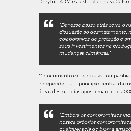
Dreyfus, ADM e a estatal chinesa Cofco.
“Dar esse passo atrás corre o 
dissuasão ao desmatamento, mi
colaborativos de proteção e am
seus investimentos na produção
mudanças climáticas.”
O documento exige que as companhias 
independente, o princípio central da m
áreas desmatadas após o marco de 200
“Embora os compromissos indiv
nossos próprios compromissos
qualquer soja do bioma amazô