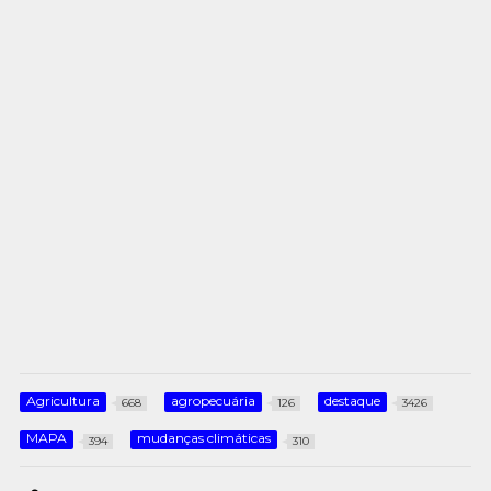
Agricultura
agropecuária
destaque
668
126
3426
MAPA
mudanças climáticas
394
310