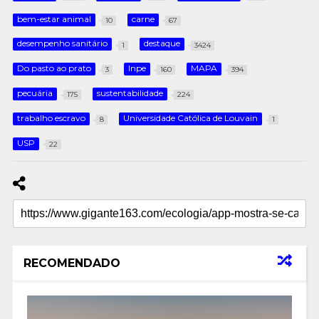
bem-estar animal
carne
10
67
desempenho sanitário
destaque
1
3424
Do pasto ao prato
Inpe
MAPA
3
160
394
pecuária
sustentabilidade
175
224
trabalho escravo
Universidade Católica de Louvain
8
1
USP
22
RECOMENDADO