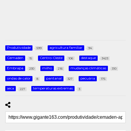
Produtividade
agricultura familiar
599
94
Cemaden
Centro-Oeste
destaque
15
106
3423
Embrapa
milho
mudanças climáticas
230
216
310
ondas de calor
pantanal
pecuária
8
327
175
seca
temperaturas extremas
227
3