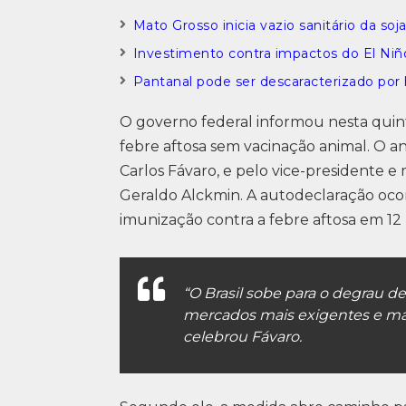
Mato Grosso inicia vazio sanitário da soj
Investimento contra impactos do El Niñ
Pantanal pode ser descaracterizado por 
O governo federal informou nesta quinta-
febre aftosa sem vacinação animal. O anú
Carlos Fávaro, e pelo vice-presidente e
Geraldo Alckmin. A autodeclaração oco
imunização contra a febre aftosa em 1
“O Brasil sobe para o degrau d
mercados mais exigentes e mais
celebrou Fávaro.