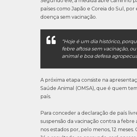
Segundo ele, a medida abre caminho par
países como Japão e Coreia do Sul, po
doença sem vacinação.
“Hoje é um dia histórico, porq
febre aftosa sem vacinação, o
animal e boa defesa agropecuár
A próxima etapa consiste na apresent
Saúde Animal (OMSA), que é quem tem p
país.
Para conceder a declaração de país livr
suspensão da vacinação contra a febre a
nos estados por, pelo menos, 12 meses. 