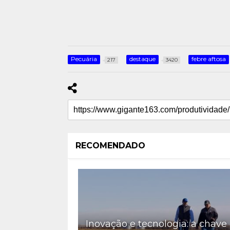
Pecuária
destaque
febre aftosa
217
3420
RECOMENDADO
Inovação e tecnologia: a chave