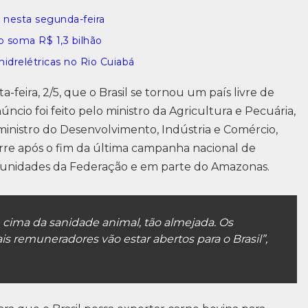
a nesta segunda-feira
o soma R$ 1,3 bilhão
hidrelétricas no Rio Cuiabá
feira, 2/5, que o Brasil se tornou um país livre de
ncio foi feito pelo ministro da Agricultura e Pecuária,
 ministro do Desenvolvimento, Indústria e Comércio,
rre após o fim da última campanha nacional de
2 unidades da Federação e em parte do Amazonas.
e cima da sanidade animal, tão almejada. Os
 remuneradores vão estar abertos para o Brasil”,