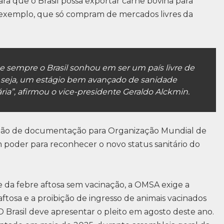
a que o Brasil possa exportar carne bovina para
r exemplo, que só compram de mercados livres da
ue sempre o Brasil sonhou em ser um país livre de
u seja, um estágio bem avançado de sanidade
ia”, afirmou o vice-presidente Geraldo Alckmin.
ação de documentação para Organização Mundial de
oder para reconhecer o novo status sanitário do
e da febre aftosa sem vacinação, a OMSA exige a
ftosa e a proibição de ingresso de animais vacinados
O Brasil deve apresentar o pleito em agosto deste ano.