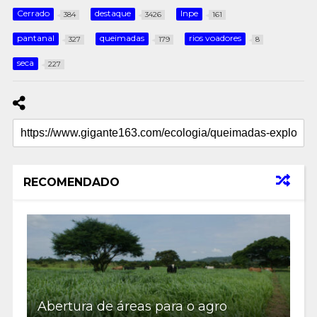
Cerrado
destaque
Inpe
384
3426
161
pantanal
queimadas
rios voadores
327
179
8
seca
227
RECOMENDADO
Abertura de áreas para o agro