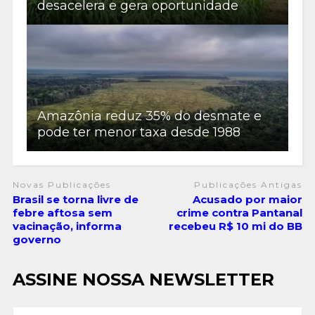
desacelera e gera oportunidade
Amazônia reduz 35% do desmate e
pode ter menor taxa desde 1988
Novas Publicações
Publicações Antigas
Brasil se torna livre de
Acusado por maior
febre aftosa sem
crime contra Pantanal
vacinação, informa
recebeu R$ 10 mi do BB
governo
ASSINE NOSSA NEWSLETTER