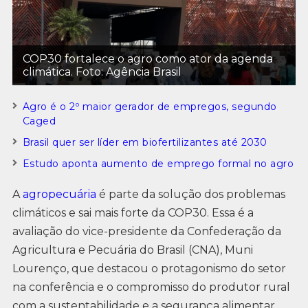
COP30 fortalece o agro como ator da agenda
climática. Foto: Agência Brasil
Agro é o 2º maior gerador de empregos, segundo
Caged
Brasil quer ser líder em biofertilizantes até 2030
Estudo aponta aumento de emprego formal no agro
A
agropecuária
é parte da solução dos problemas
climáticos e sai mais forte da COP30. Essa é a
avaliação do vice-presidente da Confederação da
Agricultura e Pecuária do Brasil (CNA), Muni
Lourenço, que destacou o protagonismo do setor
na conferência e o compromisso do produtor rural
com a sustentabilidade e a segurança alimentar