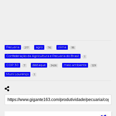
Pecuária
agro
clima
217
76
95
Confederação da Agricultura e Pecuária do Brasil
1
COP 30
destaque
meio ambiente
7
3426
129
Muni Lourenço
1