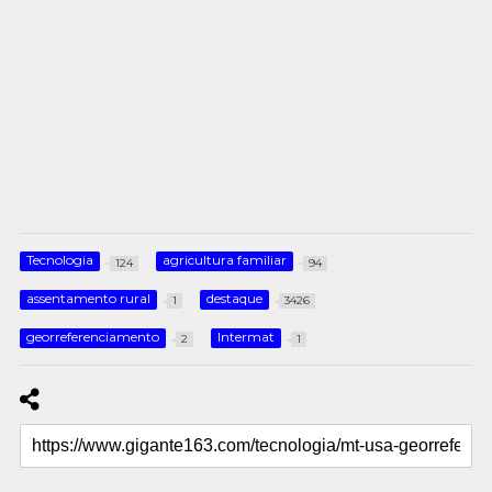
Tecnologia
agricultura familiar
124
94
assentamento rural
destaque
1
3426
georreferenciamento
Intermat
2
1