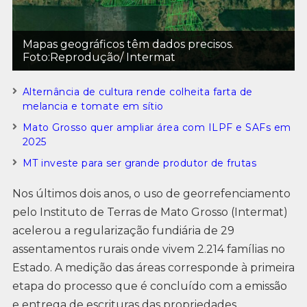
Mapas geográficos têm dados precisos.
Foto:Reprodução/ Intermat
Alternância de cultura rende colheita farta de
melancia e tomate em sítio
Mato Grosso quer ampliar área com ILPF e SAFs em
2025
MT investe para ser grande produtor de frutas
Nos últimos dois anos, o uso de georrefenciamento
pelo Instituto de Terras de Mato Grosso (Intermat)
acelerou a regularização fundiária de 29
assentamentos rurais onde vivem 2.214 famílias no
Estado. A medição das áreas corresponde à primeira
etapa do processo que é concluído com a emissão
e entrega de escrituras das propriedades.