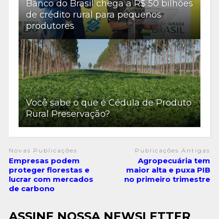
Banco do Brasil chega a R$ 50 bilhões
de crédito rural para pequenos
produtores
Você sabe o que é Cédula de Produto
Rural Preservação?
Novas Publicações
Publicações Antigas
Empresas podem
Agropecuária tem
proteger florestas e
maior alta e puxa PIB
lucrar com mercados
no primeiro trimestre
de carbono
ASSINE NOSSA NEWSLETTER