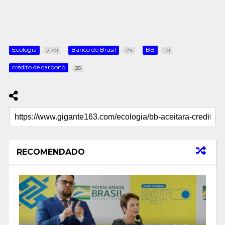
Ecologia
Banco do Brasil
BB
2140
24
10
crédito de carbono
25
RECOMENDADO