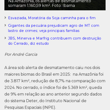
Na Amazônia, os alertas de desmatamento
somaram 1.160,59 km². Foto: Ibama
Esvaziada, Moratória da Soja caminha para o fim
Gigantes da pecuária prejudicam agro de MT com
lastro de crimes; veja principais famílias
JBS, Minerva e Marfrig contribuem com destruição
do Cerrado, diz estudo
Por André Garcia
A área sob alerta de desmatamento caiu nos dois
maiores biomas do Brasil em 2025: na Amazônia foi
de 3.817 km², redução de 8,7% na comparação com
2024. No cerrado, o índice foi de 5.369 km², queda
de 9% em relação ao ano anterior segundo dados
do sistema Deter, do Instituto Nacional de
Pesquisas Espaciais (INPE).