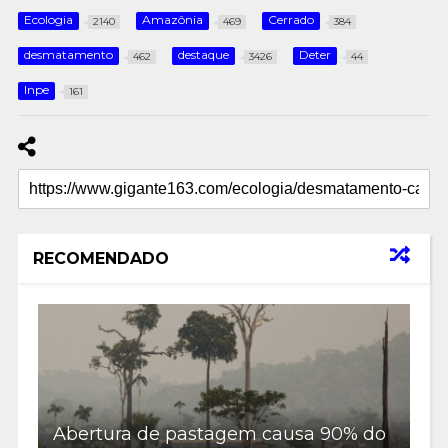
Ecologia
Amazônia
Cerrado
2140
469
384
desmatamento
destaque
Deter
462
3426
44
Inpe
161
RECOMENDADO
Abertura de pastagem causa 90% do