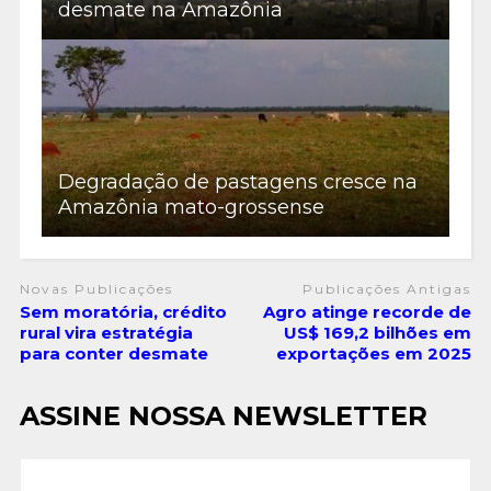
desmate na Amazônia
Degradação de pastagens cresce na
Amazônia mato-grossense
Novas Publicações
Publicações Antigas
Sem moratória, crédito
Agro atinge recorde de
rural vira estratégia
US$ 169,2 bilhões em
para conter desmate
exportações em 2025
ASSINE NOSSA NEWSLETTER