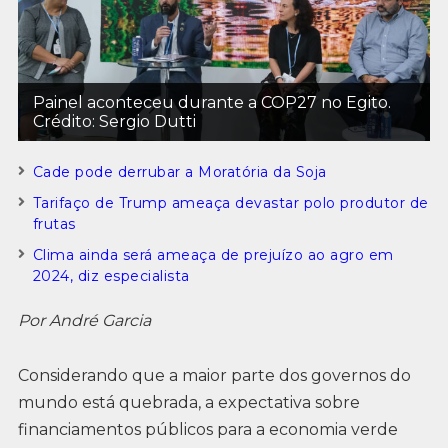
Painel aconteceu durante a COP27 no Egito.
Crédito: Sergio Dutti
Cade pode derrubar a Moratória da Soja
Tarifaço de Trump ameaça devastar polo produtor de
frutas
Clima ainda será ameaça de prejuízo ao agro em
2024, diz especialista
Por André Garcia
Considerando que a maior parte dos governos do
mundo está quebrada, a expectativa sobre
financiamentos públicos para a economia verde