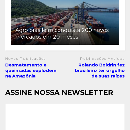
Agro brasileiro conquista 200 novos
mercados em 20 meses
Novas Publicações
Publicações Antigas
Desmatamento e
Rolando Boldrin fez
queimadas explodem
brasileiro ter orgulho
na Amazônia
de suas raízes
ASSINE NOSSA NEWSLETTER