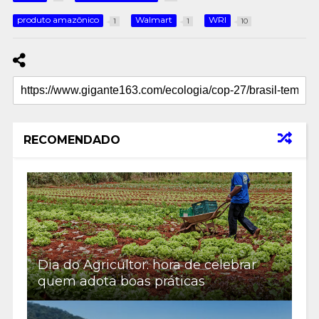
produto amazônico
Walmart
WRI
1
1
10
RECOMENDADO
Dia do Agricultor: hora de celebrar
quem adota boas práticas