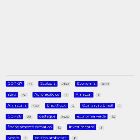
COP-27
Ecologia
Economia
33
2140
1670
agro
Agronegócios
Amazon
76
4
1
Amazônia
BlackRock
Coalização Brasil
469
3
1
COP26
destaque
economia verde
28
3426
13
financiamento climático
Investimentos
13
3
Nestré
política ambiental
1
11