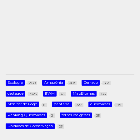
Ecologia
Amazônia
Cerrado
2139
468
383
destaque
IPAM
MapBiomas
3425
65
136
Monitor do Fogo
pantanal
queimadas
8
327
179
Ranking Queimadas
terras indígenas
2
25
Unidades de Conservação
23