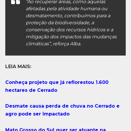
“Ao recuperar áreas, como aquelas
afetadas pela atividade humana ou
desmatamento, contribuímos para a
proteção da biodiversidade, a
conservação dos recursos hídricos e a
mitigação dos impactos das mudanças
climáticas”, reforça Alba.
LEIA MAIS:
Conheça projeto que já reflorestou 1.600
hectares de Cerrado
Desmate causa perda de chuva no Cerrado e
agro pode ser impactado
Mato Grosso do Sul quer ser atuante na