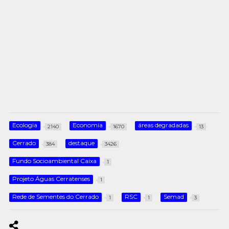
Ecologia
Economia
áreas degradadas
2140
1670
13
Cerrado
destaque
384
3426
Fundo Socioambiental Caixa
1
Projeto Águas Cerratenses
1
Rede de Sementes do Cerrado
RSC
Semad
1
1
3