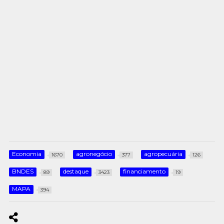
Economia
agronegócio
agropecuária
1670
377
126
BNDES
destaque
financiamento
89
3423
19
MAPA
394