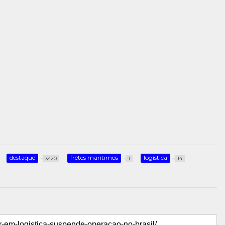
destaque
fretes marítimos
logística
3420
1
14