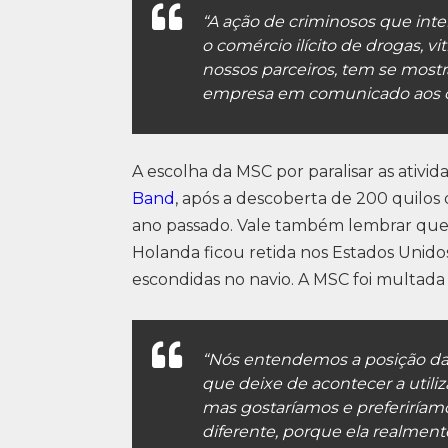
“A ação de criminosos que int
o comércio ilícito de drogas, vi
nossos parceiros, tem se mostr
empresa em comunicado aos cl
A escolha da MSC por paralisar as ativi
Band
, após a descoberta de 200 quilos
ano passado. Vale também lembrar qu
Holanda ficou retida nos Estados Unid
escondidas no navio. A MSC foi multad
“Nós entendemos a posição d
que deixe de acontecer a util
mas gostaríamos e preferiríamo
diferente, porque ela realment