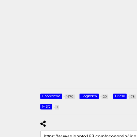
Economia
Logística
Brasil
1670
20
78
MSC
1