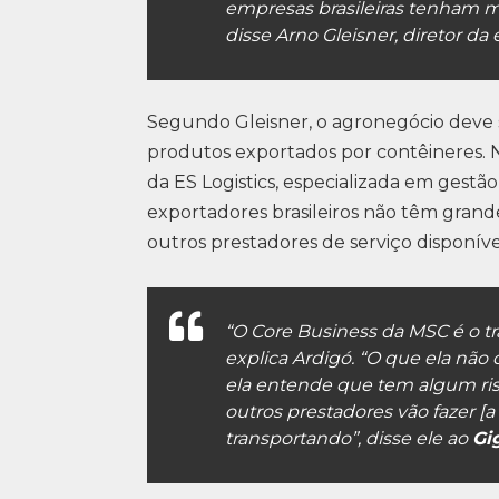
empresas brasileiras tenham 
disse Arno Gleisner, diretor da
Segundo Gleisner, o agronegócio deve s
produtos exportados por contêineres. N
da ES Logistics, especializada em gestão
exportadores brasileiros não têm gran
outros prestadores de serviço disponívei
“O Core Business da MSC é o tr
explica Ardigó. “O que ela não 
ela entende que tem algum ri
outros prestadores vão fazer [a
transportando”, disse ele ao
Gi