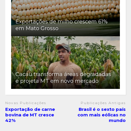
Exportações de milho crescem 61%
em Mato Grosso
Cacau transforma áreas degradadas
e projeta MT em novo mercado
Novas Publicações
Publicações Antigas
Exportação de carne
Brasil é o sexto país
bovina de MT cresce
com mais eólicas no
42%
mundo