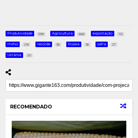
Produtividade
Agricultura
exportação
599
668
113
milho
recorde
Rússia
safra
216
36
36
27
Ucrânia
20
RECOMENDADO