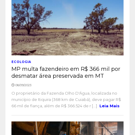
ECOLOGIA
MP multa fazendeiro em R$ 366 mil por
desmatar área preservada em MT
08/09/2023
O proprietário da Fazenda Olho D'Água, localizada no
município de Itiquira (368 km de Cuiabá), deve pagar R$
66 mil de fiança, além de R$ 366.524 de r [...]
Leia Mais