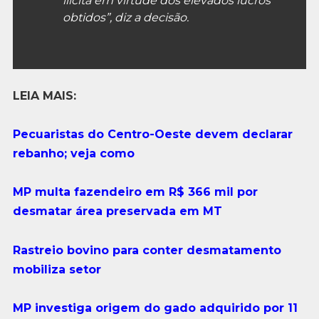
ilícita em virtude dos elevados lucros
obtidos”, diz a decisão.
LEIA MAIS:
Pecuaristas do Centro-Oeste devem declarar
rebanho; veja como
MP multa fazendeiro em R$ 366 mil por
desmatar área preservada em MT
Rastreio bovino para conter desmatamento
mobiliza setor
MP investiga origem do gado adquirido por 11