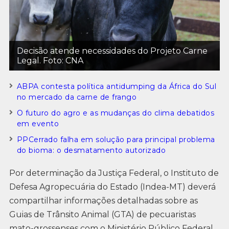
Decisão atende necessidades do Projeto Carne
Legal. Foto: CNA
ABPA contesta política antidumping da África do Sul
no mercado da carne de frango
O futuro do agro e as mudanças do clima debatidos
em evento
PPCerrado falha em solução para principal problema
do bioma: o desmatamento autorizado
Por determinação da Justiça Federal, o Instituto de
Defesa Agropecuária do Estado (Indea-MT) deverá
compartilhar informações detalhadas sobre as
Guias de Trânsito Animal (GTA) de pecuaristas
mato-grossenses com o Ministério Público Federal