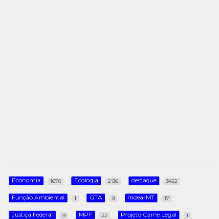
Economia
Ecologia
destaque
1670
2136
3422
Função Ambiental
GTA
Indea-MT
1
9
17
Justiça Federal
MPF
Projeto Carne Legal
9
22
1