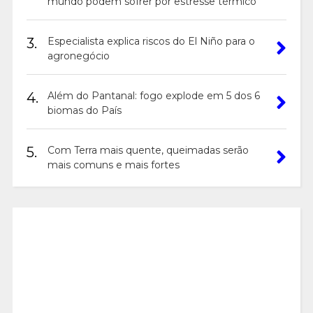
mundo podem sofrer por estresse térmico
3.
Especialista explica riscos do El Niño para o
agronegócio
4.
Além do Pantanal: fogo explode em 5 dos 6
biomas do País
5.
Com Terra mais quente, queimadas serão
mais comuns e mais fortes