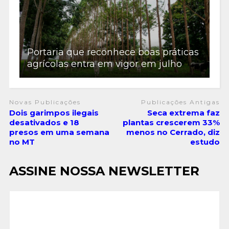
Portaria que reconhece boas práticas
agrícolas entra em vigor em julho
Novas Publicações
Publicações Antigas
Dois garimpos ilegais
Seca extrema faz
desativados e 18
plantas crescerem 33%
presos em uma semana
menos no Cerrado, diz
no MT
estudo
ASSINE NOSSA NEWSLETTER