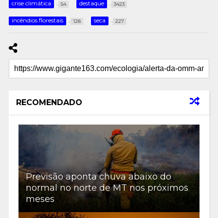
crise climática
destaque
54
3423
incêndios florestais
seca
128
227
RECOMENDADO
Previsão aponta chuva abaixo do
normal no norte de MT nos próximos
meses