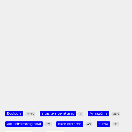
Ecologia
altas temperaturas
Amazônia
2138
7
468
aquecimento global
calor extremo
clima
57
40
95