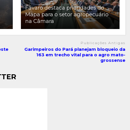
Fávaro destaca prioridades do
Mapa para o setor agropecuário
na Câmara
Publicações Antigas
este
Garimpeiros do Pará planejam bloqueio da
163 em trecho vital para o agro mato-
grossense
TTER