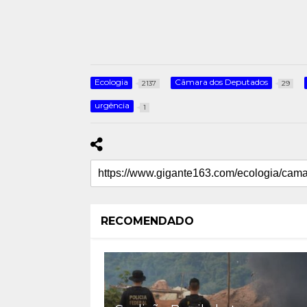
Ecologia
Câmara dos Deputados
2137
29
urgência
1
RECOMENDADO