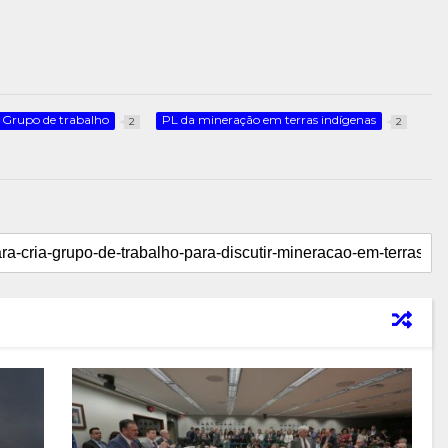
Grupo de trabalho
PL da mineração em terras indígenas
2
2