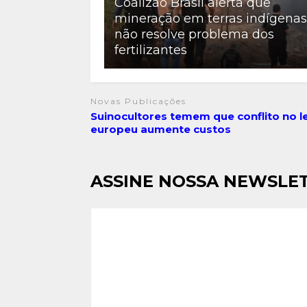
Coalizão Brasil alerta que
mineração em terras indígenas
não resolve problema dos
fertilizantes
Novas Publicações
Suinocultores temem que conflito no l
europeu aumente custos
ASSINE NOSSA NEWSLE