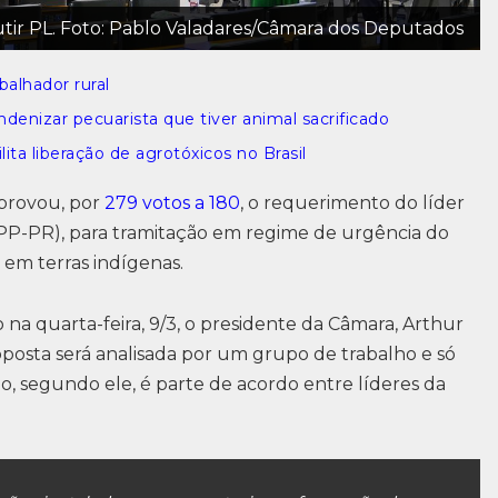
utir PL. Foto: Pablo Valadares/Câmara dos Deputados
balhador rural
denizar pecuarista que tiver animal sacrificado
ta liberação de agrotóxicos no Brasil
provou, por
279 votos a 180
, o requerimento do líder
PP-PR), para tramitação em regime de
urgência
do
 em terras indígenas.
na quarta-feira, 9/3, o presidente da Câmara, Arthur
posta será analisada por um grupo de trabalho e só
ão, segundo ele, é parte de acordo entre líderes da