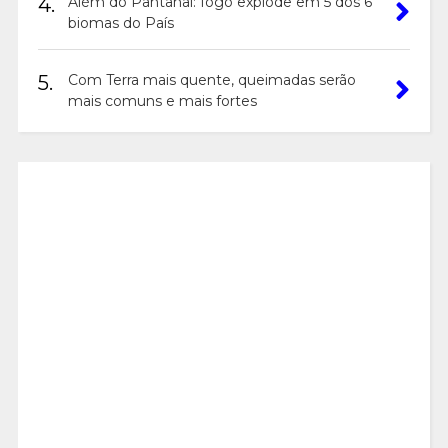
4.
Além do Pantanal: fogo explode em 5 dos 6
biomas do País
5.
Com Terra mais quente, queimadas serão
mais comuns e mais fortes