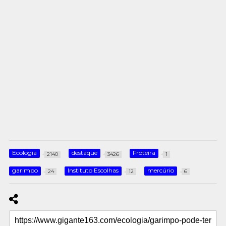
Ecologia
destaque
Froteira
2140
3426
1
garimpo
Instituto Escolhas
mercúrio
24
12
6