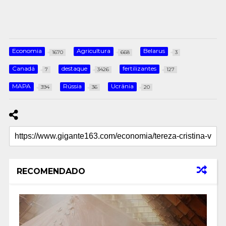
Economia
Agricultura
Belarus
1670
668
3
Canadá
destaque
fertilizantes
7
3426
127
MAPA
Rússia
Ucrânia
394
36
20
RECOMENDADO