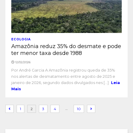
ECOLOGIA
Amazônia reduz 35% do desmate e pode
ter menor taxa desde 1988
12/02/2026
Por André Garcia A Amazônia registrou queda de 35%
nos alertas de desmatamento entre agosto de 2025 e
janeiro de 2026, segundo dados divulgados nes [...]
Leia
Mais
…
1
2
3
4
10